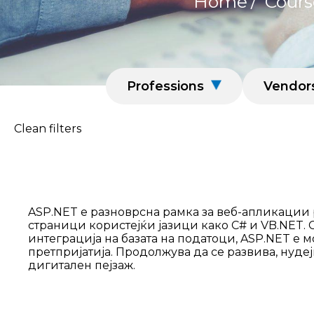
Home
/
Cours
Professions
Vendor
Clean filters
ASP.NET е разноврсна рамка за веб-апликации 
страници користејќи јазици како C# и VB.NET.
интеграција на базата на податоци, ASP.NET е 
претпријатија. Продолжува да се развива, ну
дигитален пејзаж.