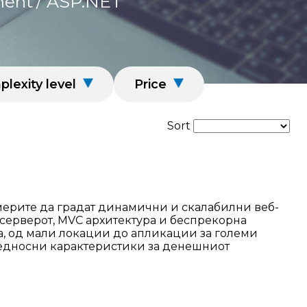
ment
/ ASP.NET
lexity level
Price
Sort
америте да градат динамични и скалабилни веб-
 серверот, MVC архитектура и беспрекорна
ва, од мали локации до апликации за големи
бедносни карактеристики за денешниот