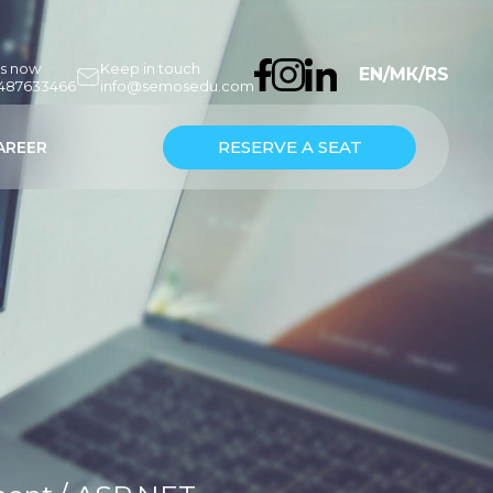
us now
Keep in touch
EN
/
МК
/
RS
7487633466
info@semosedu.com
RESERVE A SEAT
AREER