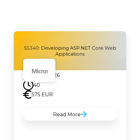
55340: Developing ASP.NET Core Web
Applications
28.09.2026
40
575 EUR
Read More