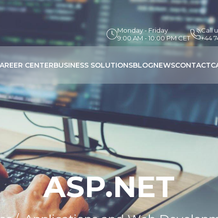
Monday - Friday
Call 
9:00 AM - 10:00 PM CET
+44 
AREER CENTER
BUSINESS SOLUTIONS
BLOG
NEWS
CONTACT
C
ASP.NET