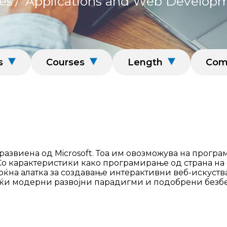
es
/
Applications and Web Develop
s
Courses
Length
Comp
развиена од Microsoft. Тоа им овозможува на прогр
 Со карактеристики како програмирање од страна на
моќна алатка за создавање интерактивни веб-искуст
дејќи модерни развојни парадигми и подобрени без