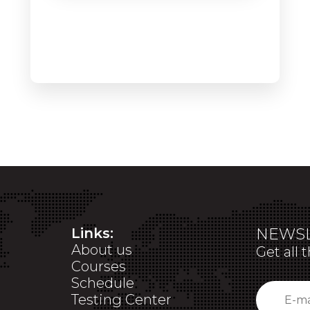
Links:
NEWSL
About us
Get all 
Courses
Schedule
Testing Center