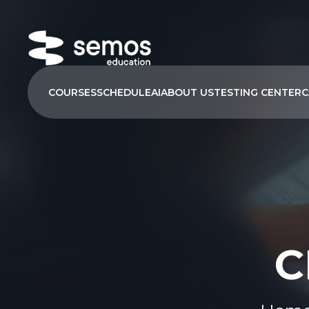
COURSES
SCHEDULE
AI
ABOUT US
TESTING CENTER
C
C