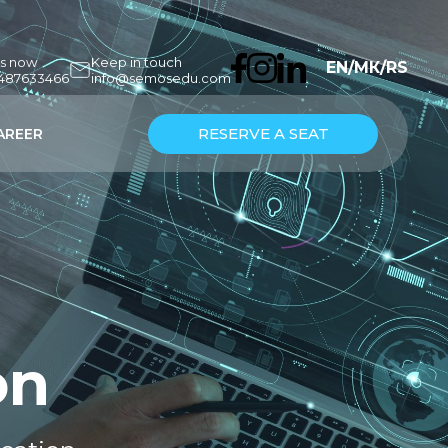
us now
Keep in touch
EN
/
МК
/
RS
7487633466
info@semosedu.com
RESERVE A SEAT
AREER
on