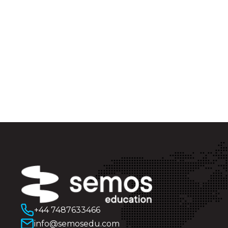
+44 7487633466
info@semosedu.com