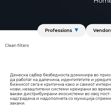
Hom
Professions
Vendor
Clean filters
Денеска сајбер безбедноста доминира во приор
да работат на далечина, идентитетите и уредит
бизнисот сега е критична како и самиот интерн
нови, незаштитени системи креирани во време
вакви дистрибуирани екосистеми во овој пост-п
надградена и надополнета со муниција спремна
закани.