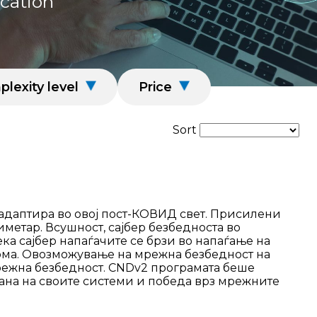
ication
lexity level
Price
Sort
 адаптира во овој пост-КОВИД свет. Присилени
метар. Всушност, сајбер безбедноста во
ка сајбер напаѓачите се брзи во напаѓање на
ома. Овозможување на мрежна безбедност на
мрежна безбедност. CNDv2 програмата беше
ана на своите системи и победа врз мрежните