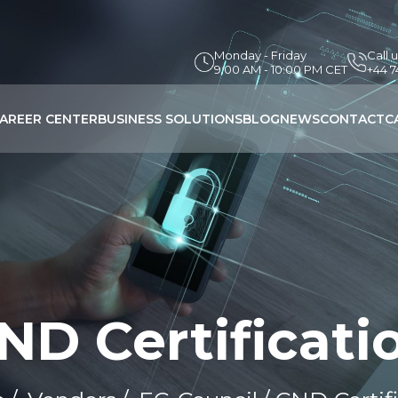
Monday - Friday
Call 
9:00 AM - 10:00 PM CET
+44 
AREER CENTER
BUSINESS SOLUTIONS
BLOG
NEWS
CONTACT
C
ND Certificati