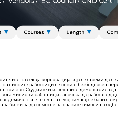
e
/
Vendors
/
EC-Council
/ CND Certif
s
Courses
Length
Comp
итетите на секоја корпорација која се стреми да се
е на нивните работници се новиот безбедносен пери
ет пристап. Студиите и извештаите демонстрираа де
 кога милиони работници започнаа да работат од д
андемичен свет е тест за секој тим кој се бави со 
 за битки за да помогне на плавите тимови во одбр