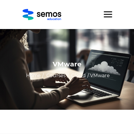
VMware
Home
/
Courses
/
Cloud
/ VMware