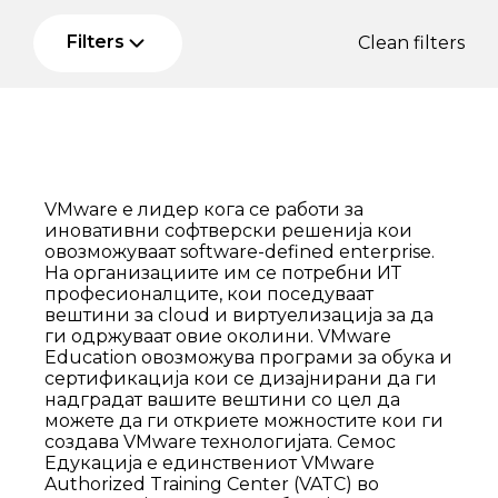
Filters
Clean filters
VMware е лидер кога се работи за
иновативни софтверски решенија кои
овозможуваат software-defined enterprise.
На организациите им се потребни ИТ
професионалците, кои поседуваат
вештини за cloud и виртуелизација за да
ги одржуваат овие околини. VMware
Education овозможува програми за обука и
сертификација кои се дизајнирани да ги
надградат вашите вештини со цел да
можете да ги откриете можностите кои ги
создава VMware технологијата. Семос
Едукација е единствениот VMware
Authorized Training Center (VATC) во