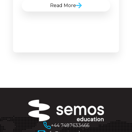
Read More
+44 7487633466