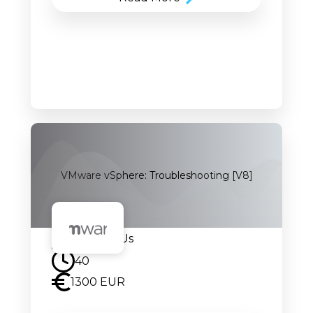
VMware vSphere: Troubleshooting [V8]
Contact Us
40
1300 EUR