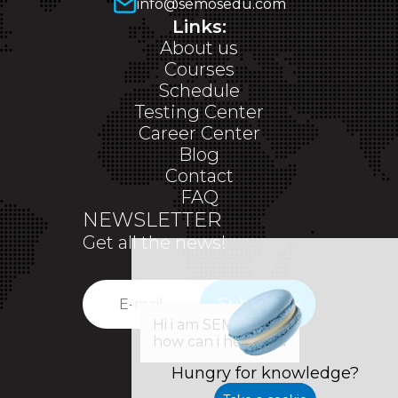
info@semosedu.com
Links:
About us
Courses
Schedule
Testing Center
Career Center
Blog
Contact
FAQ
NEWSLETTER
Get all the news!
Subscribe
✕
Hi i am SEM,
how can i help you
Hungry for knowledge?