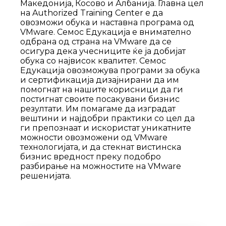
Македонија, Косово и Албанија. Главна цел
на Authorized Training Center е да
овозможи обука и наставна програма од
VMware. Семос Едукација е внимателно
одбрана од страна на VMware да се
осигура дека учесниците ќе ја добијат
обука со највисок квалитет. Семос
Едукација овозможува програми за обука
и сертификација дизајнирани да им
помогнат на нашите корисници да ги
постигнат своите посакувани бизнис
резултати. Им помагаме да изградат
вештини и најдобри практики со цел да
ги препознаат и искористат уникатните
можности овозможени од VMware
технологијата, и да стекнат вистинска
бизнис вредност преку подобро
разбирање на можностите на VMware
решенијата.