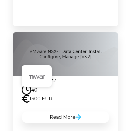
VMware NSX-T Data Center: Install,
Configure, Manage [V3.2]
28.04.2022
40
1300 EUR
Read More